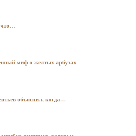
: что…
енный миф о желтых арбузах
ентьев объяснил, когда…