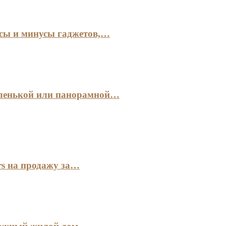
сы и минусы гаджетов,…
аленькой или панорамной…
s на продажу за…