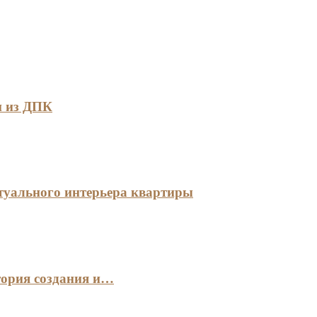
и из ДПК
туального интерьера квартиры
тория создания и…