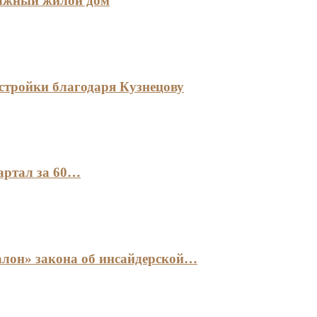
тажный жилой дом
стройки благодаря Кузнецову
артал за 60…
лон» закона об инсайдерской…