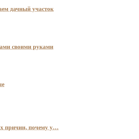
аем дачный участок
тами своими руками
че
ых причин, почему у…