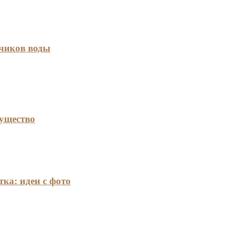
тчиков воды
мущество
ка: идеи с фото