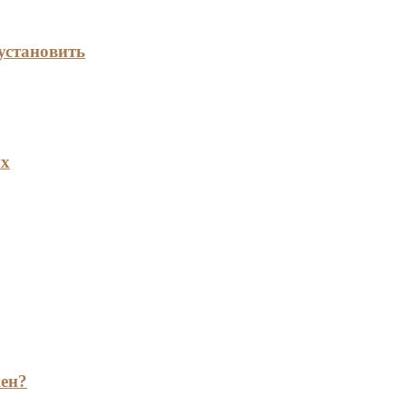
установить
ых
жен?