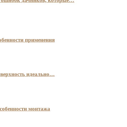
х ошибок дачников, которые…
обенности применения
оверхность идеально…
собенности монтажа