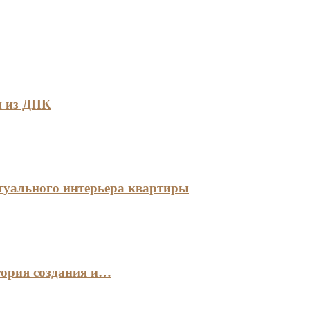
и из ДПК
туального интерьера квартиры
тория создания и…