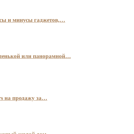
сы и минусы гаджетов,…
аленькой или панорамной…
s на продажу за…