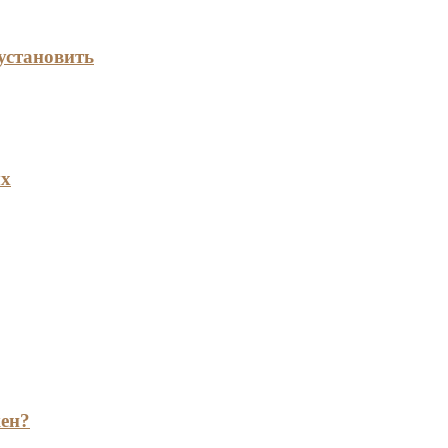
установить
ых
жен?