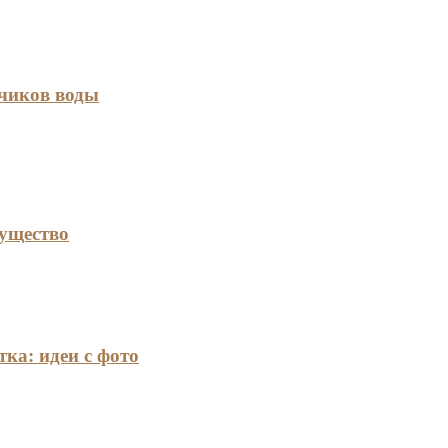
тчиков воды
мущество
ка: идеи с фото