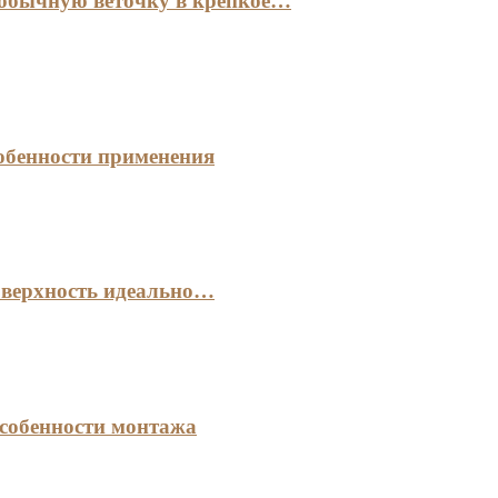
 обычную веточку в крепкое…
обенности применения
оверхность идеально…
собенности монтажа