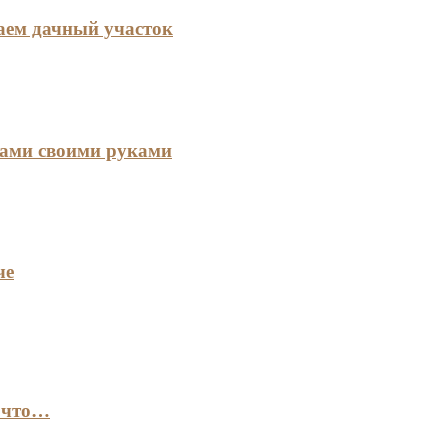
аем дачный участок
тами своими руками
че
: что…