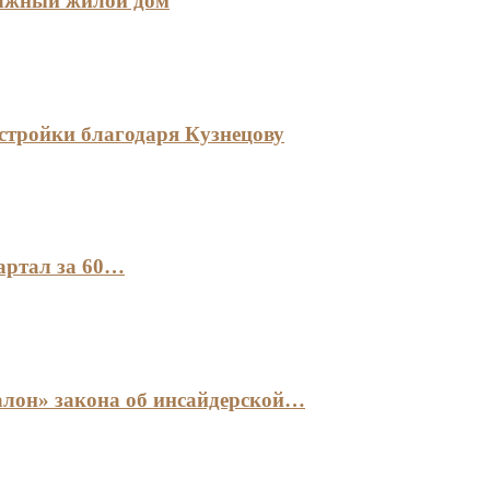
тажный жилой дом
стройки благодаря Кузнецову
артал за 60…
лон» закона об инсайдерской…