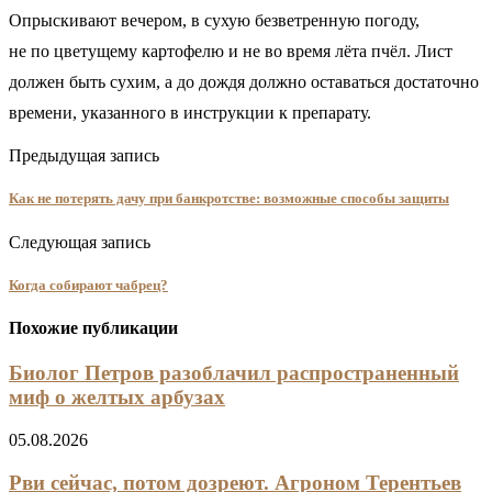
Опрыскивают вечером, в сухую безветренную погоду,
не по цветущему картофелю и не во время лёта пчёл. Лист
должен быть сухим, а до дождя должно оставаться достаточно
времени, указанного в инструкции к препарату.
Предыдущая запись
Как не потерять дачу при банкротстве: возможные способы защиты
Следующая запись
Когда собирают чабрец?
Похожие публикации
Биолог Петров разоблачил распространенный
миф о желтых арбузах
05.08.2026
Рви сейчас, потом дозреют. Агроном Терентьев