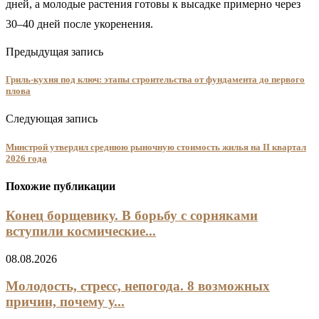
дней, а молодые растения готовы к высадке примерно через
30–40 дней после укоренения.
Предыдущая запись
Гриль-кухня под ключ: этапы строительства от фундамента до первого
плова
Следующая запись
Минстрой утвердил среднюю рыночную стоимость жилья на II квартал
2026 года
Похожие публикации
Конец борщевику. В борьбу с сорняками
вступили космические...
08.08.2026
Молодость, стресс, непогода. 8 возможных
причин, почему у...