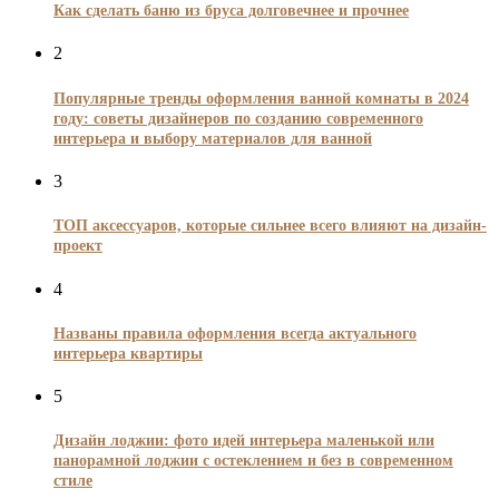
Как сделать баню из бруса долговечнее и прочнее
2
Популярные тренды оформления ванной комнаты в 2024
году: советы дизайнеров по созданию современного
интерьера и выбору материалов для ванной
3
ТОП аксессуаров, которые сильнее всего влияют на дизайн-
проект
4
Названы правила оформления всегда актуального
интерьера квартиры
5
Дизайн лоджии: фото идей интерьера маленькой или
панорамной лоджии с остеклением и без в современном
стиле