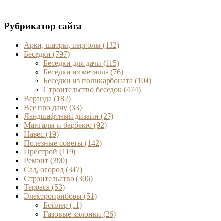
Рубрикатор сайта
Арки, шатры, перголы
(132)
Беседки
(797)
Беседки для дачи
(115)
Беседки из металла
(76)
Беседки из поликарбоната
(104)
Строительство беседок
(474)
Веранда
(182)
Все про дачу
(33)
Ландшафтный дизайн
(27)
Мангалы и барбекю
(92)
Навес
(19)
Полезные советы
(142)
Пристрой
(119)
Ремонт
(390)
Сад, огород
(347)
Строительство
(306)
Терраса
(53)
Электроприборы
(51)
Бойлер
(11)
Газовые колонки
(26)