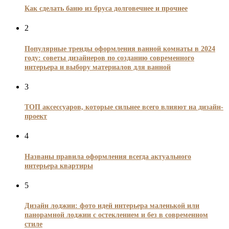
Как сделать баню из бруса долговечнее и прочнее
2
Популярные тренды оформления ванной комнаты в 2024
году: советы дизайнеров по созданию современного
интерьера и выбору материалов для ванной
3
ТОП аксессуаров, которые сильнее всего влияют на дизайн-
проект
4
Названы правила оформления всегда актуального
интерьера квартиры
5
Дизайн лоджии: фото идей интерьера маленькой или
панорамной лоджии с остеклением и без в современном
стиле