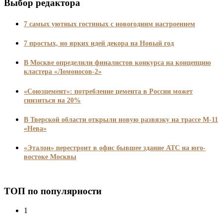
Выбор редактора
7 самых уютных гостиных с новогодним настроением
7 простых, но ярких идей декора на Новый год
В Москве определили финалистов конкурса на концепцию
кластера «Ломоносов-2»
«Союзцемент»: потребление цемента в России может
снизиться на 20%
В Тверской области открыли новую развязку на трассе М-11
«Нева»
«Эталон» перестроит в офис бывшее здание АТС на юго-
востоке Москвы
ТОП по популярности
1