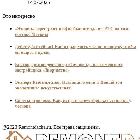
14.07.2025
Это интересно
«Эталон» перестроит в офис бывшее здание АТС на юго-
востоке Москвы
Действуйте сейчас! Как подкормить чеснок в апреле, чтобы
он вырос с кулак
Краснодарский девелопер «Точно» купил тюменского
застройщика «Творчество»
Эксперт Рыбальченко: Настоящие елки в Новый год
экологичнее искусственных
Советы агронома. Как, когда и зачем обрывать стрелки у
чеснока
@2023 Remontdacha.ru. Все права защищены.