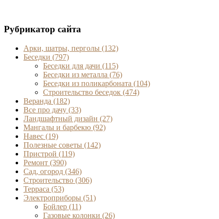
Рубрикатор сайта
Арки, шатры, перголы
(132)
Беседки
(797)
Беседки для дачи
(115)
Беседки из металла
(76)
Беседки из поликарбоната
(104)
Строительство беседок
(474)
Веранда
(182)
Все про дачу
(33)
Ландшафтный дизайн
(27)
Мангалы и барбекю
(92)
Навес
(19)
Полезные советы
(142)
Пристрой
(119)
Ремонт
(390)
Сад, огород
(346)
Строительство
(306)
Терраса
(53)
Электроприборы
(51)
Бойлер
(11)
Газовые колонки
(26)