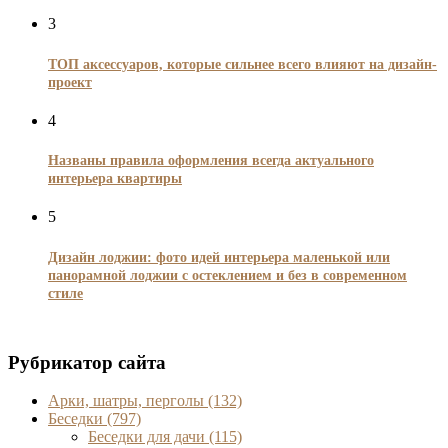
3
ТОП аксессуаров, которые сильнее всего влияют на дизайн-
проект
4
Названы правила оформления всегда актуального
интерьера квартиры
5
Дизайн лоджии: фото идей интерьера маленькой или
панорамной лоджии с остеклением и без в современном
стиле
Рубрикатор сайта
Арки, шатры, перголы
(132)
Беседки
(797)
Беседки для дачи
(115)